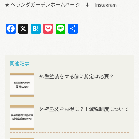
★
ベランダガーデンホームページ
＊
Instagram
F
X
H
P
Li
共
ac
at
oc
n
有
e
e
ke
e
b
n
t
投稿ナビゲーション
関連記事
o
a
o
外壁塗装をする前に剪定は必要？
k
外壁塗装をお得に？！減税制度について