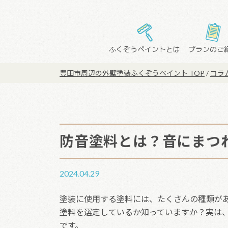
Main Navigation
ふくぞうペイントとは
プランのご
豊田市周辺の外壁塗装ふくぞうペイント TOP
/
コラ
防音塗料とは？音にまつ
2024.04.29
塗装に使用する塗料には、たくさんの種類が
塗料を選定しているか知っていますか？実は
です。