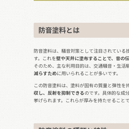
防音塗料とは
防音塗料は、騒音対策として注目されている
す。これを
壁や天井に塗布することで、音の
そのため、主な利用目的は、交通騒音・生活
減らすため
に用いられることが多いです。
この防音塗料は、塗料が固有の質量と弾性を
収し、反射を抑制できる
のです。具体的な成
挙げられます。これらが厚みを持たせること