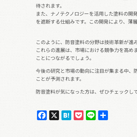
待されます。
また、ナノテクノロジーを活用した塗料の開
を遮断する仕組みです。この開発により、薄
このように、防音塗料の分野は技術革新が進
これらの進展は、市場における競争力を高め
ことにつながるでしょう。
今後の研究と市場の動向に注目が集まる中、
ことが予測されます。
防音塗料が気になった方は、ぜひチェックし
F
X
H
P
Li
共
ac
at
oc
n
有
e
e
ke
e