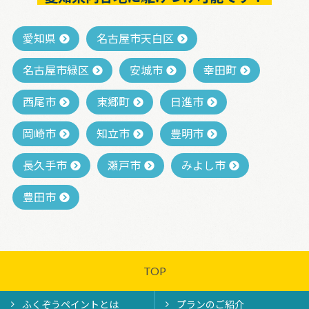
愛知県
名古屋市天白区
名古屋市緑区
安城市
幸田町
西尾市
東郷町
日進市
岡崎市
知立市
豊明市
長久手市
瀬戸市
みよし市
豊田市
TOP
ふくぞうペイントとは
プランのご紹介