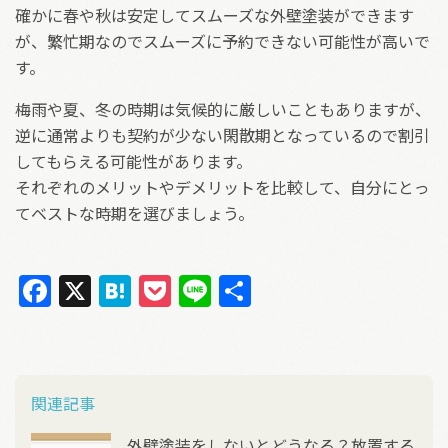
確かに春や秋は安定してスムーズな外壁塗装ができます
が、繁忙期なのでスムーズに予約できない可能性が高いで
す。
梅雨や夏、冬の時期は気候的に厳しいこともありますが、
逆に通常よりも契約が少ない閑散期となっているので割引
してもらえる可能性があります。
それぞれのメリットやデメリットを比較して、自分にとっ
てベストな時期を選びましょう。
F
X
H
P
Li
共
ac
at
oc
n
有
e
e
ke
e
b
n
t
投稿ナビゲーション
関連記事
o
a
外壁塗装をしないとどうなる？放置する