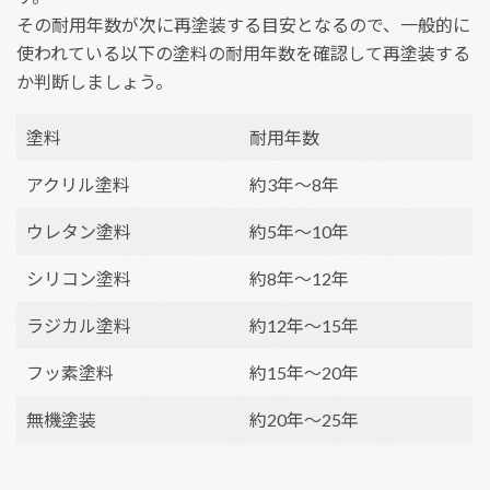
その耐用年数が次に再塗装する目安となるので、一般的に
使われている以下の塗料の耐用年数を確認して再塗装する
か判断しましょう。
塗料
耐用年数
アクリル塗料
約3年～8年
ウレタン塗料
約5年～10年
シリコン塗料
約8年～12年
ラジカル塗料
約12年～15年
フッ素塗料
約15年～20年
無機塗装
約20年～25年