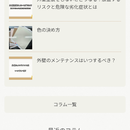
o
リスクと危険な劣化症状とは
k
色の決め方
外壁のメンテナンスはいつするべき？
コラム一覧