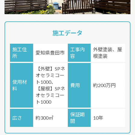
施工データ
施工住
工事内
外壁塗装、屋
愛知県豊田市
所
容
根塗装
【外壁】SPネ
オセラミコー
使用材
ト1000、
費用
約200万円
料
【屋根】SPネ
オセラミコー
ト1000
保証期
広さ
約300㎡
10年
間