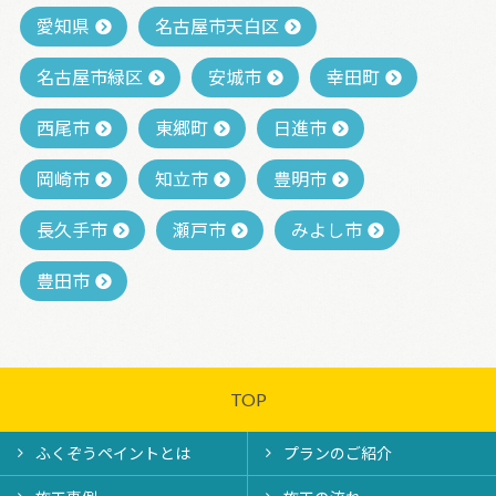
愛知県
名古屋市天白区
名古屋市緑区
安城市
幸田町
西尾市
東郷町
日進市
岡崎市
知立市
豊明市
長久手市
瀬戸市
みよし市
豊田市
TOP
ふくぞうペイントとは
プランのご紹介